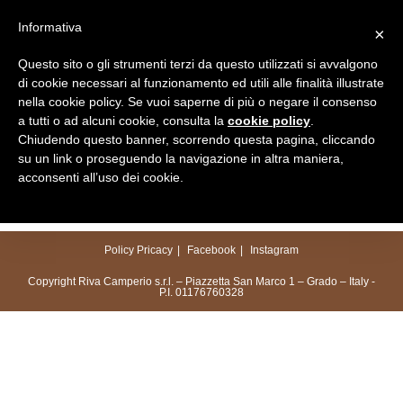
Salta
Informativa
×
al
Menu
contenuto
Questo sito o gli strumenti terzi da questo utilizzati si avvalgono
di cookie necessari al funzionamento ed utili alle finalità illustrate
nella cookie policy. Se vuoi saperne di più o negare il consenso
a tutti o ad alcuni cookie, consulta la
cookie policy
.
Chiudendo questo banner, scorrendo questa pagina, cliccando
su un link o proseguendo la navigazione in altra maniera,
acconsenti all’uso dei cookie.
Policy Pricacy
Facebook
Instagram
Copyright Riva Camperio s.r.l. – Piazzetta San Marco 1 – Grado – Italy -
P.I. 01176760328