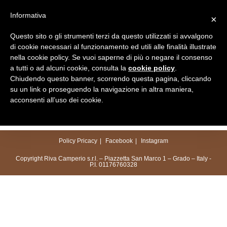
Salta
Informativa
×
al
Menu
contenuto
Questo sito o gli strumenti terzi da questo utilizzati si avvalgono
di cookie necessari al funzionamento ed utili alle finalità illustrate
nella cookie policy. Se vuoi saperne di più o negare il consenso
a tutti o ad alcuni cookie, consulta la
cookie policy
.
Chiudendo questo banner, scorrendo questa pagina, cliccando
su un link o proseguendo la navigazione in altra maniera,
acconsenti all’uso dei cookie.
Policy Pricacy
Facebook
Instagram
Copyright Riva Camperio s.r.l. – Piazzetta San Marco 1 – Grado – Italy -
P.I. 01176760328