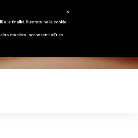
×
Attiva/disattiva
Chi siamo
Brands
Le Essenze
Contatti
alle finalità illustrate nella cookie
la
ltra maniera, acconsenti all’uso
ricerca
sul
sito
web