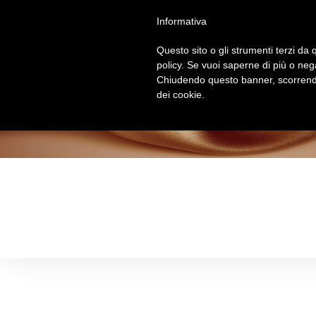
Salta
Informativa
al
contenuto
Questo sito o gli strumenti terzi da q
policy. Se vuoi saperne di più o neg
Chiudendo questo banner, scorrendo
dei cookie.