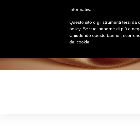
Salta
Informativa
al
contenuto
Questo sito o gli strumenti terzi da q
policy. Se vuoi saperne di più o neg
Chiudendo questo banner, scorrendo
dei cookie.