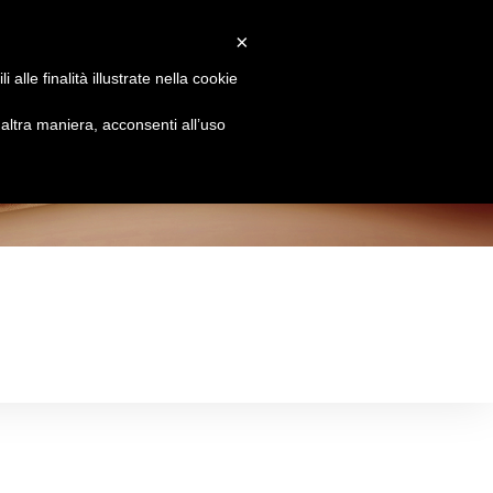
×
Attiva/disattiva
Chi siamo
Brands
Le Essenze
Contatti
alle finalità illustrate nella cookie
la
ltra maniera, acconsenti all’uso
ricerca
sul
sito
web