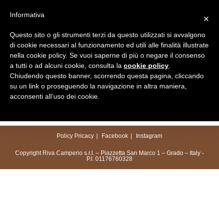
Salta
Informativa
×
al
Menu
contenuto
Questo sito o gli strumenti terzi da questo utilizzati si avvalgono
di cookie necessari al funzionamento ed utili alle finalità illustrate
nella cookie policy. Se vuoi saperne di più o negare il consenso
a tutti o ad alcuni cookie, consulta la
cookie policy
.
Chiudendo questo banner, scorrendo questa pagina, cliccando
su un link o proseguendo la navigazione in altra maniera,
acconsenti all’uso dei cookie.
Policy Pricacy
Facebook
Instagram
Copyright Riva Camperio s.r.l. – Piazzetta San Marco 1 – Grado – Italy -
P.I. 01176760328