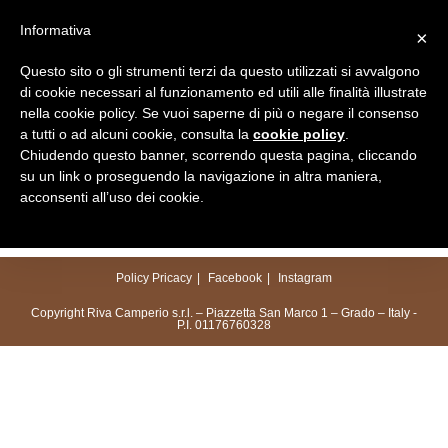
Salta
Informativa
×
al
Menu
contenuto
Questo sito o gli strumenti terzi da questo utilizzati si avvalgono
di cookie necessari al funzionamento ed utili alle finalità illustrate
nella cookie policy. Se vuoi saperne di più o negare il consenso
a tutti o ad alcuni cookie, consulta la
cookie policy
.
Chiudendo questo banner, scorrendo questa pagina, cliccando
su un link o proseguendo la navigazione in altra maniera,
acconsenti all’uso dei cookie.
Policy Pricacy
Facebook
Instagram
Copyright Riva Camperio s.r.l. – Piazzetta San Marco 1 – Grado – Italy -
P.I. 01176760328