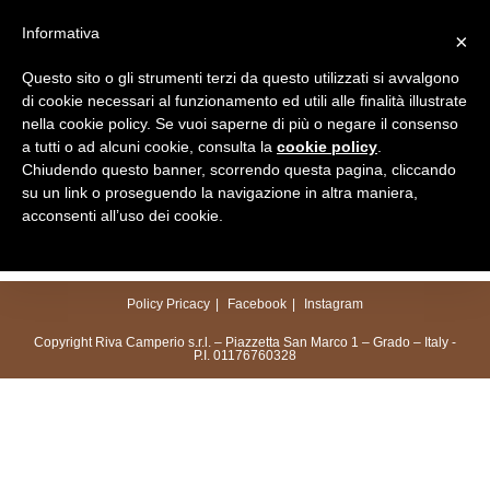
Salta
Informativa
×
al
Menu
contenuto
Questo sito o gli strumenti terzi da questo utilizzati si avvalgono
di cookie necessari al funzionamento ed utili alle finalità illustrate
nella cookie policy. Se vuoi saperne di più o negare il consenso
a tutti o ad alcuni cookie, consulta la
cookie policy
.
Chiudendo questo banner, scorrendo questa pagina, cliccando
su un link o proseguendo la navigazione in altra maniera,
acconsenti all’uso dei cookie.
Policy Pricacy
Facebook
Instagram
Copyright Riva Camperio s.r.l. – Piazzetta San Marco 1 – Grado – Italy -
P.I. 01176760328