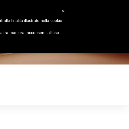
×
Attiva/disattiva
Chi siamo
Brands
Le Essenze
Contatti
alle finalità illustrate nella cookie
la
ltra maniera, acconsenti all’uso
ricerca
sul
sito
web