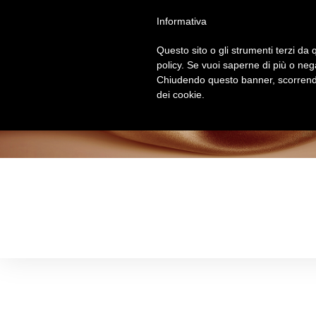
Salta
Informativa
al
contenuto
Questo sito o gli strumenti terzi da q
policy. Se vuoi saperne di più o neg
Chiudendo questo banner, scorrendo
dei cookie.