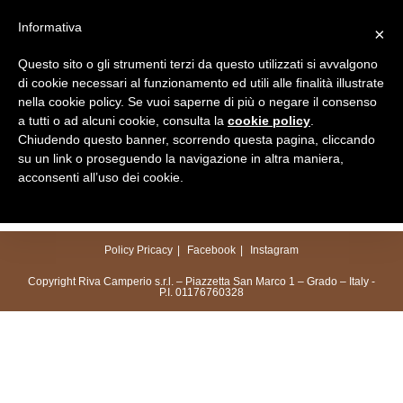
Salta
Informativa
×
al
Menu
contenuto
Questo sito o gli strumenti terzi da questo utilizzati si avvalgono
di cookie necessari al funzionamento ed utili alle finalità illustrate
nella cookie policy. Se vuoi saperne di più o negare il consenso
a tutti o ad alcuni cookie, consulta la
cookie policy
.
Chiudendo questo banner, scorrendo questa pagina, cliccando
su un link o proseguendo la navigazione in altra maniera,
acconsenti all’uso dei cookie.
Policy Pricacy
Facebook
Instagram
Copyright Riva Camperio s.r.l. – Piazzetta San Marco 1 – Grado – Italy -
P.I. 01176760328