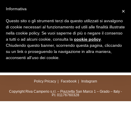
Salta
Informativa
×
al
Menu
contenuto
Questo sito o gli strumenti terzi da questo utilizzati si avvalgono
di cookie necessari al funzionamento ed utili alle finalità illustrate
nella cookie policy. Se vuoi saperne di più o negare il consenso
a tutti o ad alcuni cookie, consulta la
cookie policy
.
Chiudendo questo banner, scorrendo questa pagina, cliccando
su un link o proseguendo la navigazione in altra maniera,
acconsenti all’uso dei cookie.
Policy Pricacy
Facebook
Instagram
Copyright Riva Camperio s.r.l. – Piazzetta San Marco 1 – Grado – Italy -
P.I. 01176760328