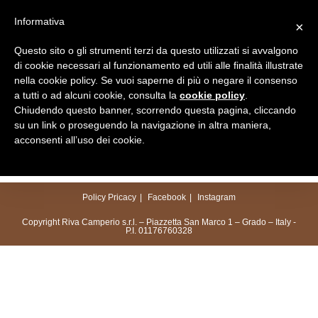
Salta
Informativa
×
al
Menu
contenuto
Questo sito o gli strumenti terzi da questo utilizzati si avvalgono
di cookie necessari al funzionamento ed utili alle finalità illustrate
nella cookie policy. Se vuoi saperne di più o negare il consenso
a tutti o ad alcuni cookie, consulta la
cookie policy
.
Chiudendo questo banner, scorrendo questa pagina, cliccando
su un link o proseguendo la navigazione in altra maniera,
acconsenti all’uso dei cookie.
Policy Pricacy
Facebook
Instagram
Copyright Riva Camperio s.r.l. – Piazzetta San Marco 1 – Grado – Italy -
P.I. 01176760328