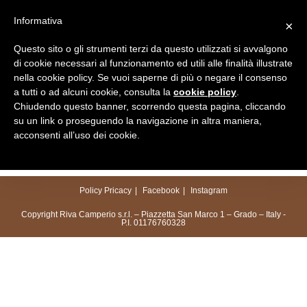
Salta
Informativa
×
al
Menu
contenuto
Questo sito o gli strumenti terzi da questo utilizzati si avvalgono
di cookie necessari al funzionamento ed utili alle finalità illustrate
nella cookie policy. Se vuoi saperne di più o negare il consenso
a tutti o ad alcuni cookie, consulta la
cookie policy
.
Chiudendo questo banner, scorrendo questa pagina, cliccando
su un link o proseguendo la navigazione in altra maniera,
acconsenti all’uso dei cookie.
Policy Pricacy
Facebook
Instagram
Copyright Riva Camperio s.r.l. – Piazzetta San Marco 1 – Grado – Italy -
P.I. 01176760328