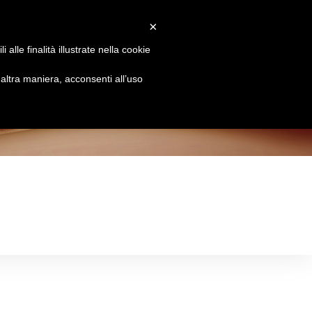
×
Attiva/disattiva
Chi siamo
Brands
Le Essenze
Contatti
alle finalità illustrate nella cookie
la
ltra maniera, acconsenti all’uso
ricerca
sul
sito
web