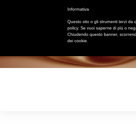
Salta
Informativa
al
contenuto
Questo sito o gli strumenti terzi da q
policy. Se vuoi saperne di più o neg
Chiudendo questo banner, scorrendo
dei cookie.