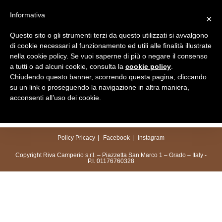
Salta
Informativa
×
al
Menu
contenuto
Questo sito o gli strumenti terzi da questo utilizzati si avvalgono
di cookie necessari al funzionamento ed utili alle finalità illustrate
nella cookie policy. Se vuoi saperne di più o negare il consenso
a tutti o ad alcuni cookie, consulta la
cookie policy
.
Chiudendo questo banner, scorrendo questa pagina, cliccando
su un link o proseguendo la navigazione in altra maniera,
acconsenti all’uso dei cookie.
Policy Pricacy
Facebook
Instagram
Copyright Riva Camperio s.r.l. – Piazzetta San Marco 1 – Grado – Italy -
P.I. 01176760328