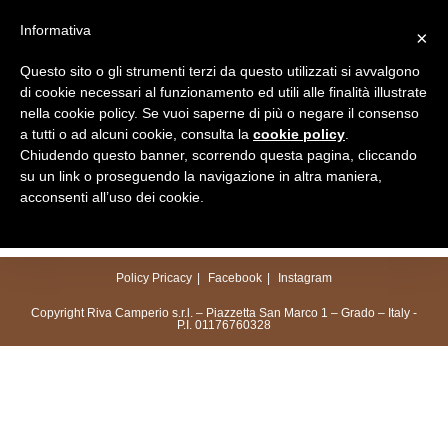
Salta
Informativa
×
al
Menu
contenuto
Questo sito o gli strumenti terzi da questo utilizzati si avvalgono
di cookie necessari al funzionamento ed utili alle finalità illustrate
nella cookie policy. Se vuoi saperne di più o negare il consenso
a tutti o ad alcuni cookie, consulta la
cookie policy
.
Chiudendo questo banner, scorrendo questa pagina, cliccando
su un link o proseguendo la navigazione in altra maniera,
acconsenti all’uso dei cookie.
Policy Pricacy
Facebook
Instagram
Copyright Riva Camperio s.r.l. – Piazzetta San Marco 1 – Grado – Italy -
P.I. 01176760328