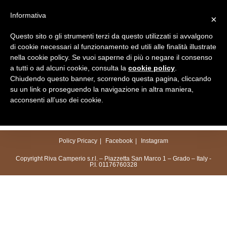
Salta
Informativa
×
al
Menu
contenuto
Questo sito o gli strumenti terzi da questo utilizzati si avvalgono
di cookie necessari al funzionamento ed utili alle finalità illustrate
nella cookie policy. Se vuoi saperne di più o negare il consenso
a tutti o ad alcuni cookie, consulta la
cookie policy
.
Chiudendo questo banner, scorrendo questa pagina, cliccando
su un link o proseguendo la navigazione in altra maniera,
acconsenti all’uso dei cookie.
Policy Pricacy
Facebook
Instagram
Copyright Riva Camperio s.r.l. – Piazzetta San Marco 1 – Grado – Italy -
P.I. 01176760328