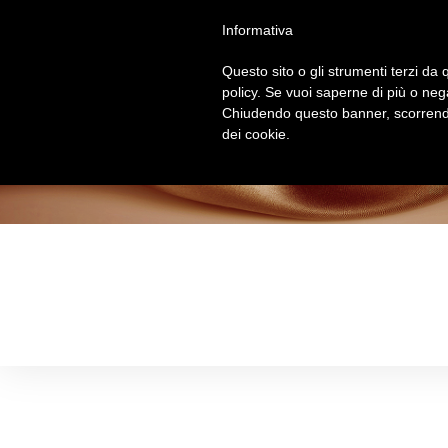
Salta
Informativa
al
contenuto
Questo sito o gli strumenti terzi da q
policy. Se vuoi saperne di più o neg
Chiudendo questo banner, scorrendo
dei cookie.