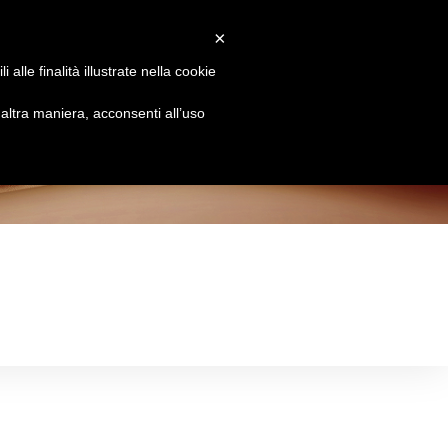
×
Attiva/disattiva
Chi siamo
Brands
Le Essenze
Contatti
alle finalità illustrate nella cookie
la
ltra maniera, acconsenti all’uso
ricerca
sul
sito
web