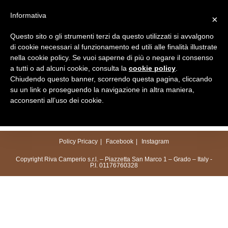
Salta
Informativa
×
al
Menu
contenuto
Questo sito o gli strumenti terzi da questo utilizzati si avvalgono
di cookie necessari al funzionamento ed utili alle finalità illustrate
nella cookie policy. Se vuoi saperne di più o negare il consenso
a tutti o ad alcuni cookie, consulta la
cookie policy
.
Chiudendo questo banner, scorrendo questa pagina, cliccando
su un link o proseguendo la navigazione in altra maniera,
acconsenti all’uso dei cookie.
Policy Pricacy
Facebook
Instagram
Copyright Riva Camperio s.r.l. – Piazzetta San Marco 1 – Grado – Italy -
P.I. 01176760328