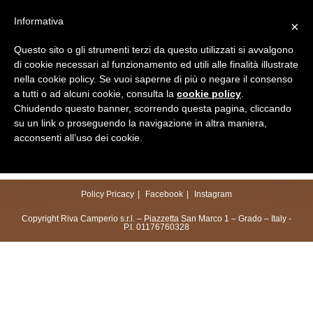
Salta
Informativa
×
al
Menu
contenuto
Questo sito o gli strumenti terzi da questo utilizzati si avvalgono
di cookie necessari al funzionamento ed utili alle finalità illustrate
nella cookie policy. Se vuoi saperne di più o negare il consenso
a tutti o ad alcuni cookie, consulta la
cookie policy
.
Chiudendo questo banner, scorrendo questa pagina, cliccando
su un link o proseguendo la navigazione in altra maniera,
acconsenti all’uso dei cookie.
Policy Pricacy
Facebook
Instagram
Copyright Riva Camperio s.r.l. – Piazzetta San Marco 1 – Grado – Italy -
P.I. 01176760328