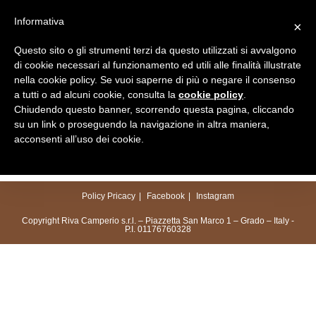
Salta
Informativa
×
al
Menu
contenuto
Questo sito o gli strumenti terzi da questo utilizzati si avvalgono
di cookie necessari al funzionamento ed utili alle finalità illustrate
nella cookie policy. Se vuoi saperne di più o negare il consenso
a tutti o ad alcuni cookie, consulta la
cookie policy
.
Chiudendo questo banner, scorrendo questa pagina, cliccando
su un link o proseguendo la navigazione in altra maniera,
acconsenti all’uso dei cookie.
Policy Pricacy
Facebook
Instagram
Copyright Riva Camperio s.r.l. – Piazzetta San Marco 1 – Grado – Italy -
P.I. 01176760328