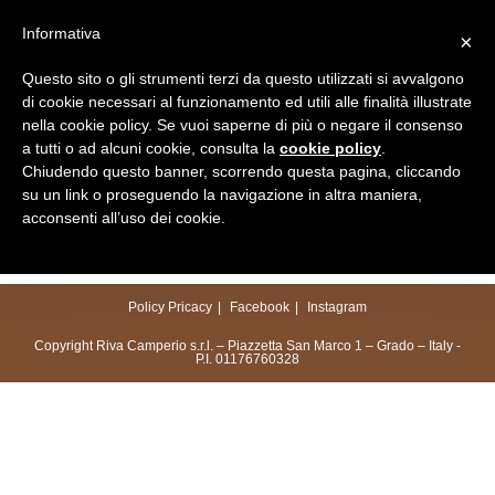
Salta
Informativa
×
al
Menu
contenuto
Questo sito o gli strumenti terzi da questo utilizzati si avvalgono
di cookie necessari al funzionamento ed utili alle finalità illustrate
nella cookie policy. Se vuoi saperne di più o negare il consenso
a tutti o ad alcuni cookie, consulta la
cookie policy
.
Chiudendo questo banner, scorrendo questa pagina, cliccando
su un link o proseguendo la navigazione in altra maniera,
acconsenti all’uso dei cookie.
Policy Pricacy
Facebook
Instagram
Copyright Riva Camperio s.r.l. – Piazzetta San Marco 1 – Grado – Italy -
P.I. 01176760328